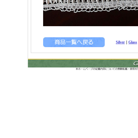
Silver
｜
Glass