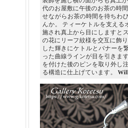
装飾を施し横の面からも真上か
代のお屋敷に午後のお茶の時
せながらお茶の時間を待ちわ
んか。 ティーケトルを支える
施され真上から目にしますと
の花にリーフ紋様を交互に飾
した輝きにケトルとバナーを
った曲線ラインが目を引きま
を付けた後のピンを取り外し
る構造に仕上げています。
Wil