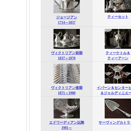
ティーセット
ジョージアン
1714～1837
ヴィクトリアン前期
ティーケトル＆
1837～1870
ティーアーン
ヴィクトリアン後期
イパーン＆センター
1871～1900
＆ジャルディニエ
エドワーディアン以降
サーヴィングカトラ
1901～