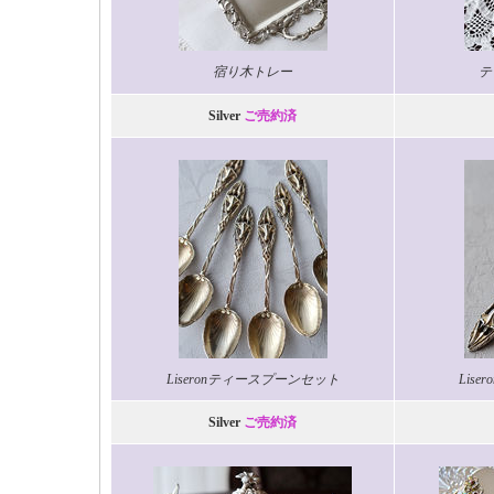
宿り木トレー
テ
Silver
ご売約済
Liseronティースプーンセット
Lis
Silver
ご売約済