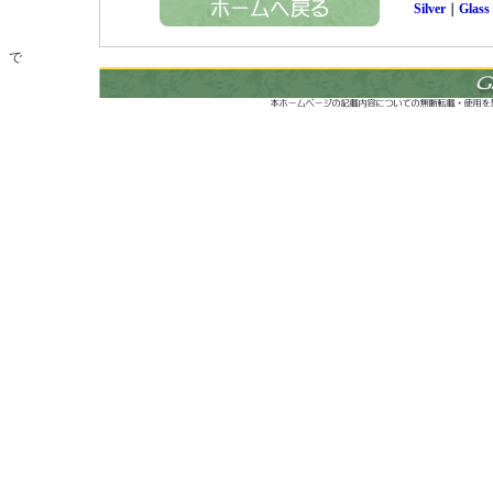
Silver
｜
Glass
で